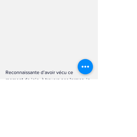
Reconnaissante d’avoir vécu ce 
moment de joie, à travers nos larmes, je 
le suis encore plus d’avoir été devant la 
barrière et ne voir en face de moi que 
tes proches, devant et sur scène. 
Chaque prise de parole m’a émue, du 
discours de ton père à celui du maire, 
des passages des artistes qui ont grandi 
avec toi, de l’amour de ta femme, et du 