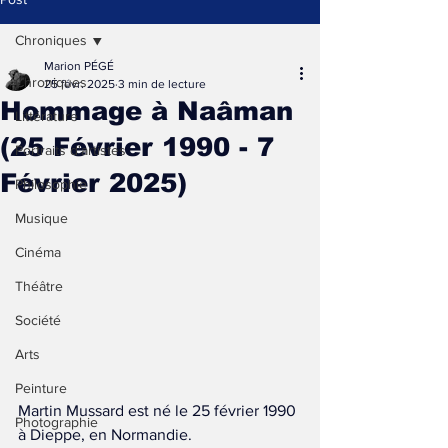
Chroniques
Marion PÉGÉ
Chroniques
25 févr. 2025
3 min de lecture
Hommage à Naâman
Littérature
(25 Février 1990 - 7
Portraits d'artistes
Février 2025)
Philosophie
Musique
Cinéma
Théâtre
Société
Arts
Peinture
Martin Mussard est né le 25 février 1990 
Photographie
à Dieppe, en Normandie. 