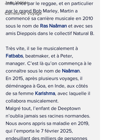
Jeux Vidéos
Influencé par le reggae, et en particulier 
par le grand Bob Marley, Martin a 
Carnets de Voyage
commencé sa carrière musicale en 2010 
sous le nom de 
Ras Naâman
 et avec ses 
amis Dieppois dans le collectif Natural B.
Très vite, il se lie musicalement à 
Fatbabs
, beatmaker, et à Peter, 
manager. C’est là qu’on commença à le 
connaître sous le nom de 
Naâman
.
En 2015, après plusieurs voyages, il 
déménagea à Goa, en Inde, aux côtés 
de sa femme 
Karishma
, avec laquelle il 
collabora musicalement.
Malgré tout, l’enfant de Deeptown 
n’oublia jamais ses racines normandes.
Nous avons appris sa maladie en 2019, 
qui l’emporta le 7 février 2025, 
endeuillant des milliers de personnes 