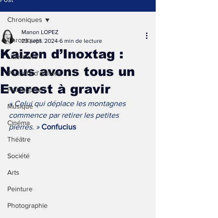
Chroniques
Manon LOPEZ
Chroniques
23 sept. 2024
6 min de lecture
Kaizen d’Inoxtag :
Littérature
Nous avons tous un
Portraits d'artistes
Everest à gravir
Philosophie
« Celui qui déplace les montagnes 
Musique
commence par retirer les petites 
Cinéma
pierres. » 
Confucius
Théâtre
Société
Arts
Peinture
Photographie