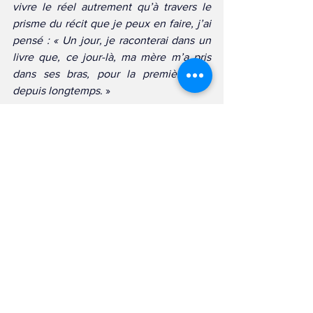
vivre le réel autrement qu’à travers le 
prisme du récit que je peux en faire, j’ai 
pensé : « Un jour, je raconterai dans un 
livre que, ce jour-là, ma mère m’a pris 
dans ses bras, pour la première fois 
depuis longtemps
. »
            C’est ce qu’on retient de cette 
journée éprouvante : l’amour qui se 
manifeste là où on ne l’attend pas, la 
minute douce qu’on se décide d’extraire 
du chagrin pour rendre ce dernier plus 
acceptable. Olivier Liron, vous êtes 
« hors » de contrôle, car finalement, 
l’administration pourra vous convoquer 
autant de fois qu’elle souhaite, la 
légèreté viendra à ce rendez-vous avec 
son plus beau sourire.