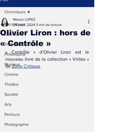
Chroniques
Manon LOPEZ
Chroniques
29 sept. 2024
3 min de lecture
Olivier Liron : hors de
Littérature
« Contrôle »
Portraits d'artistes
« Contrôle » d’Olivier Liron est le 
Philosophie
nouveau livre de la collection « Vrilles » 
Musique
de 
Zone Critique
.
Cinéma
Théâtre
Société
Arts
Peinture
Photographie