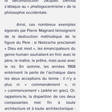
la déconstruction Jacques Derrida 
s’attaque au « 
phallogocentrisme
 » de la 
philosophie occidentale.
	Ainsi, ces nombreux exemples 
égrenés par Pierre Magnard témoignent 
de la destruction méthodique de la 
figure du Père : si Nietzsche proclamait 
« Dieu est mort », les émancipateurs du 
genre humain souhaitent en finir avec le 
père, le maître, le prêtre, mais aussi avec 
le roi. En somme, les années 1968 
entérinent la perte de l’archaïque dans 
les deux acceptions du terme : il n’y a 
plus ni « 
commandement
 », ni 
« c
ommencement 
» (
arkhè
 en grec). Or, 
rappelons-le, la disparition de ces deux 
composantes met fin à toute 
architecture et à toute architectonique : 