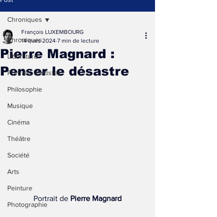
Chroniques
François LUXEMBOURG
Chroniques
14 mars 2024
7 min de lecture
Pierre Magnard :
Littérature
Penser le désastre
Portraits d'artistes
Philosophie
Musique
Cinéma
Théâtre
Société
Arts
Peinture
Portrait de 
Pierre Magnard
Photographie