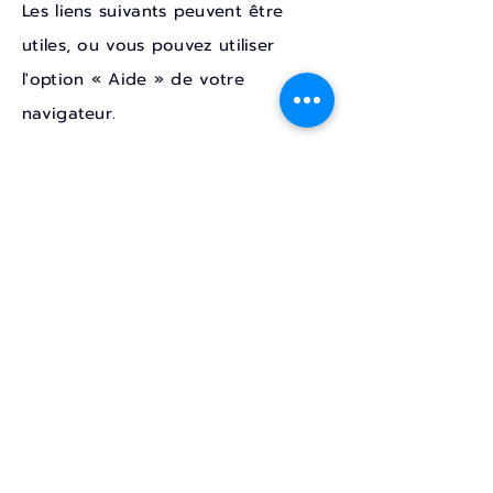
Les liens suivants peuvent être
utiles, ou vous pouvez utiliser
l'option « Aide » de votre
navigateur.
Paramètres des cookies dans
Firefox
Paramètres des cookies dans
Internet Explorer
Paramètres des cookies dans
Google Chrome
Paramètres des cookies dans Safari
(OS X)
Paramètres des cookies dans Safari
(iOS)