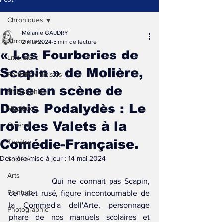
Chroniques
Mélanie GAUDRY
Chroniques
2 mai 2024
5 min de lecture
« Les Fourberies de
Littérature
Scapin » de Molière,
Portraits d'artistes
mise en scène de
Philosophie
Denis Podalydès : Le
Musique
roi des Valets à la
Cinéma
Comédie-Française.
Théâtre
Dernière mise à jour :
14 mai 2024
Société
Arts
		Qui ne connait pas Scapin, 
Peinture
ce valet rusé, figure incontournable de 
la Commedia dell'Arte, personnage 
Photographie
phare de nos manuels scolaires et 