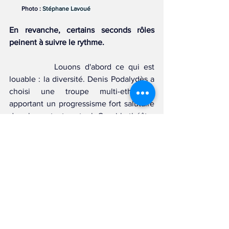
Photo : 
Stéphane Lavoué
En revanche, certains seconds rôles 
peinent à suivre le rythme. 
		Louons d'abord ce qui est 
louable : la diversité. Denis Podalydès a 
choisi une troupe multi-ethnique, 
apportant un progressisme fort salutaire 
dans le contexte actuel. Car si le théâtre 
contemporain tend à ouvrir ses bras à 
toutes les diversités, il n'en est pas de 
même pour le théâtre classique, souvent 
trop fermé sur le sujet. En ce qui 
concerne la troupe elle-même, nous 
pouvons constater un cruel manque 
d'homogénéité entre les différents 
niveaux de jeux. Si Lavernhe tient 
littéralement la pièce sur ses épaules, 