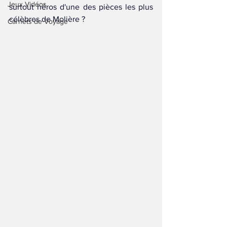
Jeux Vidéos
surtout héros d'une des pièces les plus 
célèbres de Molière ? 
Carnets de Voyage