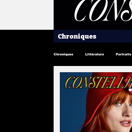
Chroniques
Chroniques
Littérature
Portraits
Peinture
Photographie
Je