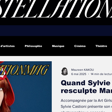
 d'artistes
Philosophie
Musique
Cinéma
Théâtre
ux Vidéos
Carnets de Voyage
Maureen KAKOU
6 mai 2025
14 min de lectu
Quand Sylvie
resculpte Ma
Accompagnée par la Art Girls
Sylvie Castioni présente son œuvre Marianne(s) , une série