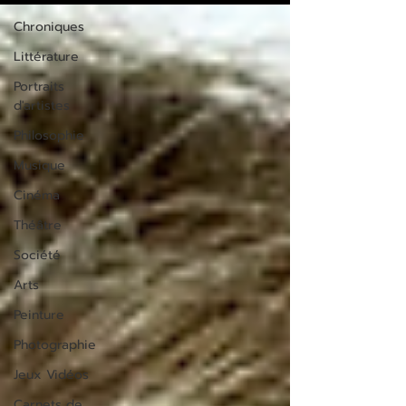
Chroniques
Littérature
Portraits
d'artistes
Philosophie
Musique
Cinéma
Théâtre
Société
Arts
Peinture
Photographie
Jeux Vidéos
Carnets de